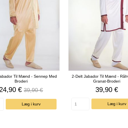
Jabador Til Mænd - Sennep Med
2-Delt Jabador Til Mænd - Rå
Broderi
Granat-Broderi
Pris
Almindelig
Pris
24,90 €
39,90 €
39,90 €
pris
Læg i kurv
Læg i kurv