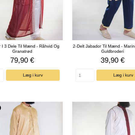
 I 3 Dele Til Mænd - Råhvid Og
2-Delt Jabador Til Mænd - Mari
Granatrød
Guldbroderi
Pris
Pris
79,90 €
39,90 €
Læg i kurv
Læg i kurv