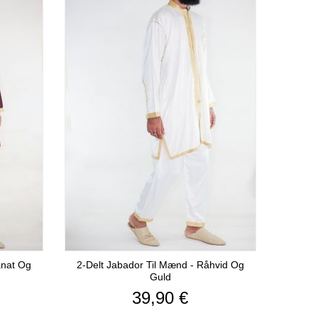
anat Og
2-Delt Jabador Til Mænd - Råhvid Og
Guld
Pris
39,90 €