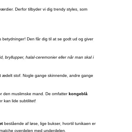
rdier. Derfor tilbyder vi dig trendy styles, som
betydninger! Den får dig til at se godt ud og giver
id, bryllupper, halal-ceremonier eller når man skal i
ret ædelt stof. Nogle gange skinnende, andre gange
 for den muslimske mand. De omfatter
kongeblå
 kan lide subtilitet!
æt
bestående af løse, lige bukser, hvortil tunikaen er
at matche overdelen med underdelen.