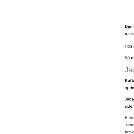
Djel
øjek
Hos
Så u
Ja
Kaft
opri
Jaba
side
Efte
"mod
tunik