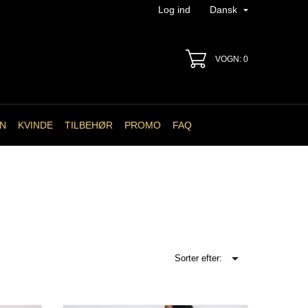

Log ind
Dansk
VOGN: 0
N
KVINDE
TILBEHØR
PROMO
FAQ

Sorter efter: