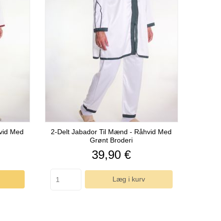
hvid Med
2-Delt Jabador Til Mænd - Råhvid Med
Grønt Broderi
Pris
39,90 €
Læg i kurv