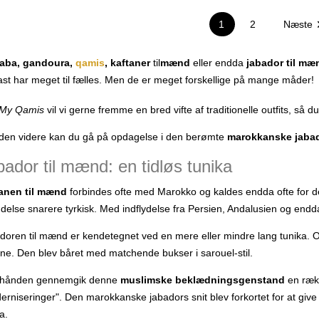
1
2
Næste
laba, gandoura,
qamis
, kaftaner
til
mænd
eller endda
jabador til mæ
ast har meget til fælles. Men de er meget forskellige på mange måder!
My Qamis
vil vi gerne fremme en bred vifte af traditionelle outfits, så 
den videre kan du gå på opdagelse i den berømte
marokkanske jaba
bador til mænd: en tidløs tunika
anen til mænd
forbindes ofte med Marokko og kaldes endda ofte for
ndelse snarere tyrkisk. Med indflydelse fra Persien, Andalusien og end
doren til mænd er kendetegnet ved en mere eller mindre lang tunika. Op
rne. Den blev båret med matchende bukser i sarouel-stil.
rhånden gennemgik denne
muslimske beklædningsgenstand
en ræk
erniseringer". Den marokkanske jabadors snit blev forkortet for at give 
a.