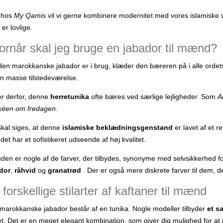
 hos
My Qamis
vil vi gerne kombinere modernitet med vores islamiske væ
er lovlige.
ornår skal jeg bruge en jabador til mænd?
den marokkanske jabador er i brug, klæder den bæreren på i alle ordets 
en masse tilstedeværelse.
er derfor, denne
herretunika
ofte bæres ved særlige lejligheder. Som
A
éen om fredagen.
skal siges, at denne
islamiske beklædningsgenstand
er lavet af et 
det har et sofistikeret udseende af høj kvalitet.
den er nogle af de farver, der tilbydes, synonyme med selvsikkerhed
dor
,
råhvid
og
granatrød
. Der er også mere diskrete farver til dem, der
forskellige stilarter af kaftaner til mænd
marokkanske jabador består af en tunika. Nogle modeller tilbyder
et s
øjet. Det er en meget elegant kombination, som giver dig mulighed for 