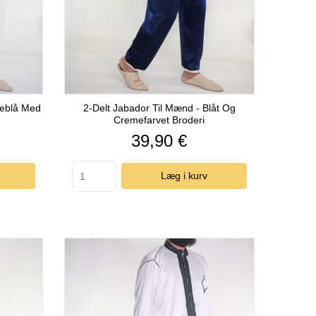
neblå Med
2-Delt Jabador Til Mænd - Blåt Og
Cremefarvet Broderi
Pris
39,90 €
Læg i kurv