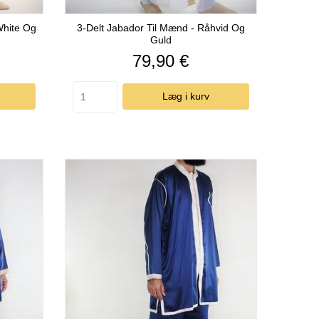
White Og
3-Delt Jabador Til Mænd - Råhvid Og
Guld
Pris
79,90 €
Læg i kurv