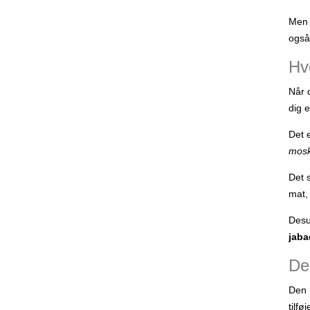
Men
også 
Hv
Når 
dig 
Det 
mosk
Det 
mat, 
Desu
jaba
De 
Den 
tilf