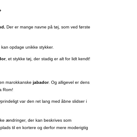

nd.
Der er mange navne på tøj, som ved første
du kan opdage unikke stykker.
dor
, et stykke tøj, der stadig er alt for lidt kendt!
 den marokkanske
jabador
. Og alligevel er dens
da Rom!
rindeligt var den ret lang med åbne slidser i
ke ændringer, der kan beskrives som
plads til en kortere og derfor mere moderigtig