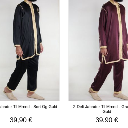
Jabador Til Mænd - Sort Og Guld
2-Delt Jabador Til Mænd - Gr
Guld
Pris
Pris
39,90 €
39,90 €