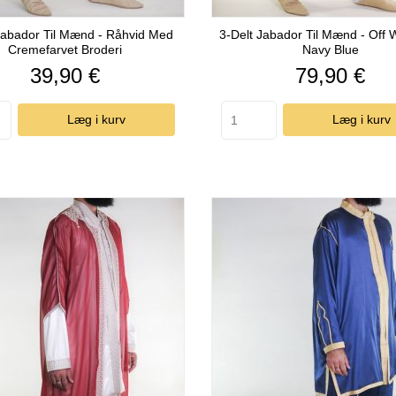
Jabador Til Mænd - Råhvid Med
3-Delt Jabador Til Mænd - Off 
Cremefarvet Broderi
Navy Blue
Pris
Pris
39,90 €
79,90 €
Læg i kurv
Læg i kurv