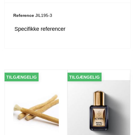
Reference
JIL195-3
Specifikke referencer
NGELIG
TILGÆNGELIG
TILGÆNGEL