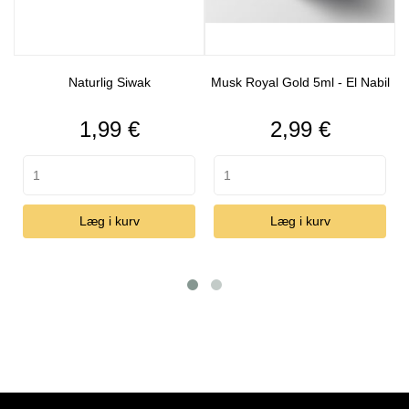
Naturlig Siwak
Musk Royal Gold 5ml - El Nabil
Hvid 
Pris
Pris
P
1,99 €
2,99 €
2
Læg i kurv
Læg i kurv
Læ