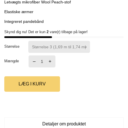
Letvægts mikrofiber Wool Peach-stof
Elastiske ærmer
Integreret pandebånd
Skynd dig nu! Det er kun
2
vare(r) tilbage på lager!
Størrelse
–
+
Mængde
LÆG I KURV
Detaljer om produktet