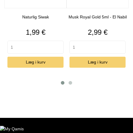
Naturlig Siwak
Musk Royal Gold 5ml - El Nabil
Pris
Pris
1,99 €
2,99 €
Læg i kurv
Læg i kurv