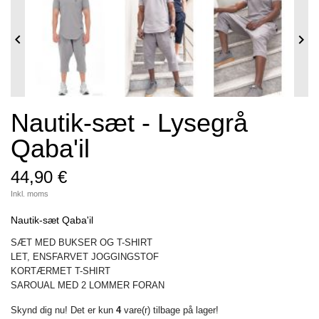


Nautik-sæt - Lysegrå
Qaba'il
44,90 €
Inkl. moms
Nautik-sæt Qaba'il
SÆT MED BUKSER OG T-SHIRT
LET, ENSFARVET JOGGINGSTOF
KORTÆRMET T-SHIRT
SAROUAL MED 2 LOMMER FORAN
Skynd dig nu! Det er kun
4
vare(r) tilbage på lager!