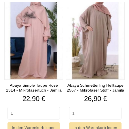
Abaya Simple Taupe Rosé
Abaya Schmetterling Helltaupe
2314 - Mikrofasertuch - Jamila
2567 - Mikrofaser Stoff - Jamila
Preis
Preis
22,90 €
26,90 €
In den Warenkorb legen
In den Warenkorb legen