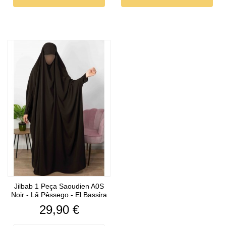
Jilbab 1 Peça Saoudien A0S
Noir - Lã Pêssego - El Bassira
Preço
29,90 €