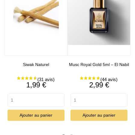
Siwak Naturel
Musc Royal Gold 5ml – El Nabil
Prix
Prix
1,99 €
2,99 €
Ajouter au panier
Ajouter au panier