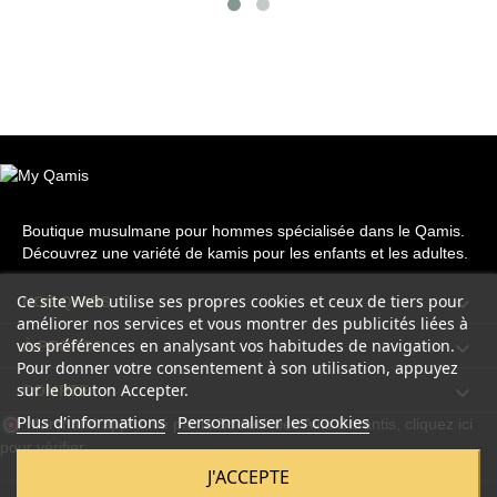
Boutique musulmane pour hommes spécialisée dans le Qamis.
Découvrez une variété de kamis pour les enfants et les adultes.
Ce site Web utilise ses propres cookies et ceux de tiers pour

NOS QAMIS
améliorer nos services et vous montrer des publicités liées à
vos préférences en analysant vos habitudes de navigation.

À PROPOS
Pour donner votre consentement à son utilisation, appuyez
sur le bouton Accepter.

COMPTE
Plus d'informations
Personnaliser les cookies
Marchand approuvé par la Société des Avis Garantis,
cliquez ici
pour vérifier
.
J'ACCEPTE