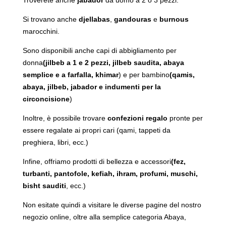
Si trovano anche
djellabas
,
gandouras
e
burnous
marocchini.
Sono disponibili anche capi di abbigliamento per
donna
(jilbeb a 1 e 2 pezzi, jilbeb saudita, abaya
semplice e a farfalla, khimar
) e per bambino
(qamis,
abaya, jilbeb, jabador e indumenti per la
circoncisione
)
Inoltre, è possibile trovare
confezioni regalo
pronte per
essere regalate ai propri cari (qami, tappeti da
preghiera, libri, ecc.)
Infine, offriamo prodotti di bellezza e accessori
(fez,
turbanti, pantofole, kefiah, ihram, profumi, muschi,
bisht sauditi
, ecc.)
Non esitate quindi a visitare le diverse pagine del nostro
negozio online, oltre alla semplice categoria Abaya,