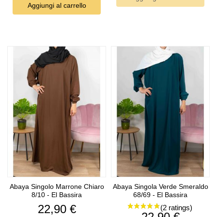
Aggiungi al carrello
Abaya Singolo Marrone Chiaro
Abaya Singola Verde Smeraldo
(1 rating)
8/10 - El Bassira
68/69 - El Bassira
Prezzo
22,90 €
Prezzo
22,90 €