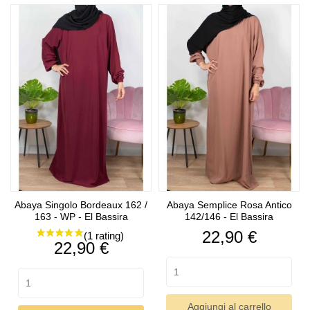
Abaya Singolo Bordeaux 162 /
Abaya Semplice Rosa Antico
163 - WP - El Bassira
142/146 - El Bassira
Prezzo
22,90 €
Prezzo
22,90 €
Aggiungi al carrello