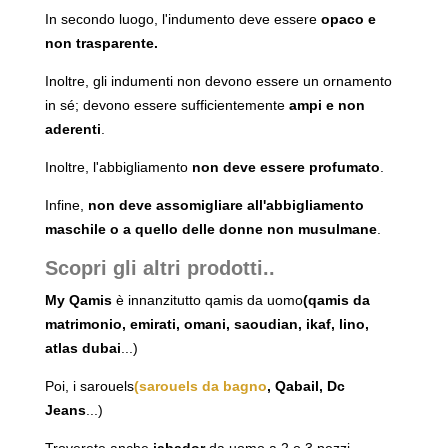
In secondo luogo, l'indumento deve essere
opaco e
non trasparente.
Inoltre, gli indumenti non devono essere un ornamento
in sé; devono essere sufficientemente
ampi e non
aderenti
.
Inoltre, l'abbigliamento
non deve essere profumato
.
Infine,
non deve assomigliare all'abbigliamento
maschile o a quello delle donne non musulmane
.
Scopri gli altri prodotti..
My Qamis
è innanzitutto qamis da uomo
(qamis da
matrimonio, emirati, omani, saoudian, ikaf, lino,
atlas dubai
...)
Poi, i sarouels
(sarouels da bagno
, Qabail, Dc
Jeans
...)
Troverete anche
jabador
da uomo a 2 o 3 pezzi.