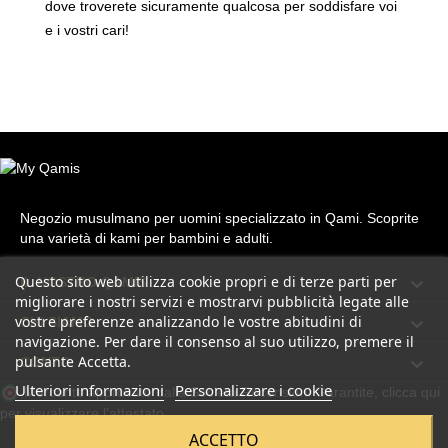
dove troverete sicuramente qualcosa per soddisfare voi
e i vostri cari!
Negozio musulmano per uomini specializzato in Qami. Scoprite
una varietà di kami per bambini e adulti.
Questo sito web utilizza cookie propri e di terze parti per

IL NOSTRO QAMIS
migliorare i nostri servizi e mostrarvi pubblicità legate alle
vostre preferenze analizzando le vostre abitudini di

CHI SIAMO
navigazione. Per dare il consenso al suo utilizzo, premere il
pulsante Accetta.

CONTO
Ulteriori informazioni
Personalizzare i cookie
Mercante approvato dalla Società Recensioni Garantite,
clicca qui
per visualizzare l'attestato
.
ACCETTO