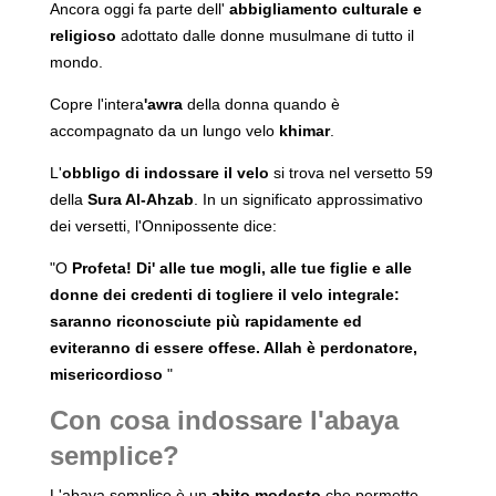
Ancora oggi fa parte dell'
abbigliamento culturale e
religioso
adottato dalle donne musulmane di tutto il
mondo.
Copre l'intera
'awra
della donna quando è
accompagnato da un lungo velo
khimar
.
L'
obbligo di indossare il velo
si trova nel versetto 59
della
Sura Al-Ahzab
. In un significato approssimativo
dei versetti, l'Onnipossente dice:
"O
Profeta! Di' alle tue mogli, alle tue figlie e alle
donne dei credenti di togliere il velo integrale:
saranno riconosciute più rapidamente ed
eviteranno di essere offese. Allah è perdonatore,
misericordioso
"
Con cosa indossare l'abaya
semplice?
L'abaya semplice è un
abito modesto
che permette