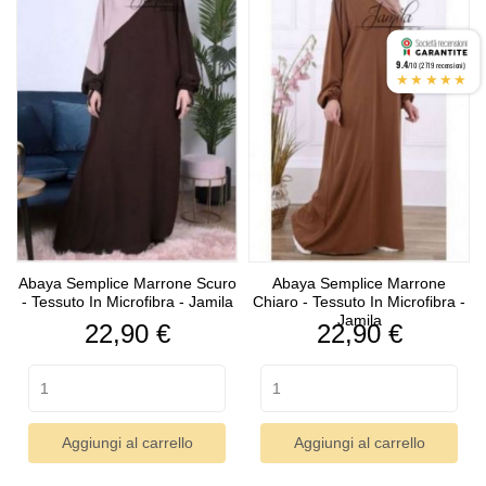
9.4
/10 (2719 recensioni)
★★★★★
Abaya Semplice Marrone Scuro
Abaya Semplice Marrone
- Tessuto In Microfibra - Jamila
Chiaro - Tessuto In Microfibra -
Jamila
Prezzo
Prezzo
22,90 €
22,90 €
Aggiungi al carrello
Aggiungi al carrello