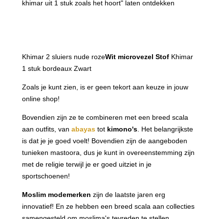
khimar uit 1 stuk zoals het hoort" laten ontdekken
Khimar 2 sluiers nude roze
Wit microvezel Stof
Khimar
1 stuk bordeaux Zwart
Zoals je kunt zien, is er geen tekort aan keuze in jouw
online shop!
Bovendien zijn ze te combineren met een breed scala
aan outfits, van
abayas
tot
kimono's
. Het belangrijkste
is dat je je goed voelt! Bovendien zijn de aangeboden
tunieken mastoora, dus je kunt in overeenstemming zijn
met de religie terwijl je er goed uitziet in je
sportschoenen!
Moslim modemerken
zijn de laatste jaren erg
innovatief! En ze hebben een breed scala aan collecties
samengesteld om moslima's tevreden te stellen.