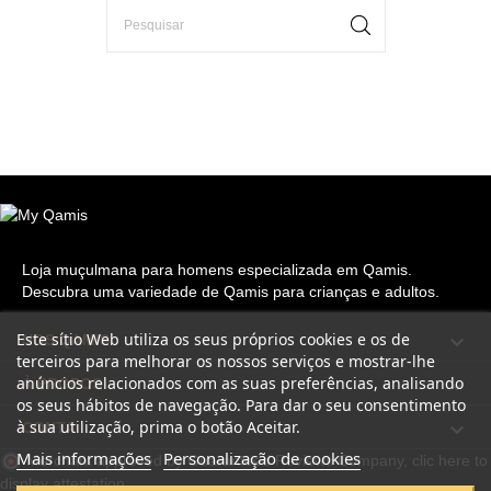
Loja muçulmana para homens especializada em Qamis.
Descubra uma variedade de Qamis para crianças e adultos.
Este sítio Web utiliza os seus próprios cookies e os de

NOS QAMIS
terceiros para melhorar os nossos serviços e mostrar-lhe
anúncios relacionados com as suas preferências, analisando

À PROPOS
os seus hábitos de navegação. Para dar o seu consentimento
à sua utilização, prima o botão Aceitar.

CONTA
Mais informações
Personalização de cookies
Merchant approved by Guaranteed Reviews Company,
clic here to
display attestation
.