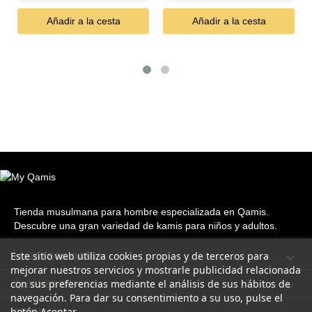
Añadir a la cesta
Añadir a la cesta
Tienda musulmana para hombre especializada en Qamis.
Descubre una gran variedad de kamis para niños y adultos.
Este sitio web utiliza cookies propias y de terceros para

NUESTROS QAMIS
mejorar nuestros servicios y mostrarle publicidad relacionada
con sus preferencias mediante el análisis de sus hábitos de

QUIÉNES SOMOS
navegación. Para dar su consentimiento a su uso, pulse el
botón Aceptar.