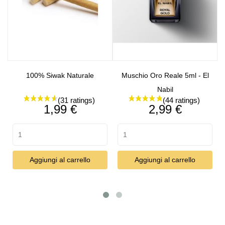
100% Siwak Naturale
Muschio Oro Reale 5ml - El
Nabil
Prezzo
Prezzo
1,99 €
2,99 €
Aggiungi al carrello
Aggiungi al carrello