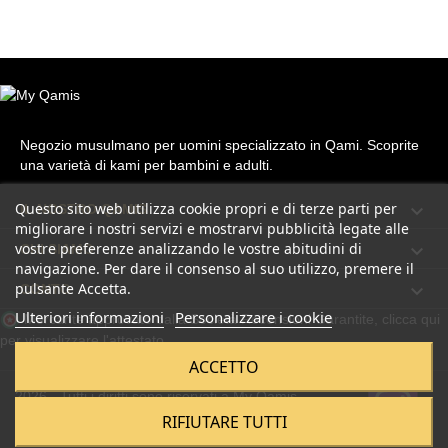
Negozio musulmano per uomini specializzato in Qami. Scoprite
una varietà di kami per bambini e adulti.
Questo sito web utilizza cookie propri e di terze parti per

IL NOSTRO QAMIS
migliorare i nostri servizi e mostrarvi pubblicità legate alle
vostre preferenze analizzando le vostre abitudini di

CHI SIAMO
navigazione. Per dare il consenso al suo utilizzo, premere il
pulsante Accetta.

CONTO
Ulteriori informazioni
Personalizzare i cookie
Mercante approvato dalla Società Recensioni Garantite,
clicca qui
per visualizzare l'attestato
.
ACCETTO
2026 - Tutti i diritti sono riservati a My Qamis
RIFIUTARE TUTTI
Réalisé par Satimeo.com