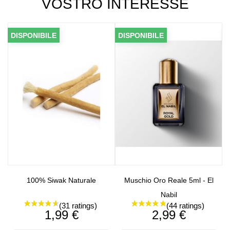
VOSTRO INTERESSE
NIBILE
DISPONIBILE
DISPONIBI
00% Siwak Naturale
Muschio Oro Reale 5ml - El
Fez S
Nabil
Prezzo
Prezzo
1,99 €
2,99 €