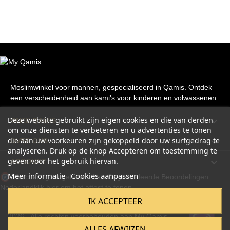
Moslimwinkel voor mannen, gespecialiseerd in Qamis. Ontdek
een verscheidenheid aan kami's voor kinderen en volwassenen.
Deze website gebruikt zijn eigen cookies en die van derden

ONZE QAMIS
om onze diensten te verbeteren en u advertenties te tonen
die aan uw voorkeuren zijn gekoppeld door uw surfgedrag te

OVER ONS
analyseren. Druk op de knop Accepteren om toestemming te
geven voor het gebruik hiervan.

ACCOUNT
Meer informatie
Cookies aanpassen
Merchant goedgekeurd door Gegarandeerde Beoordelingen
Nederland
klik hier om het attest te tonen
.
IK ACCEPTEER
2026 - Alle rechten voorbehouden aan My Qamis
ALLES AFWIJZEN