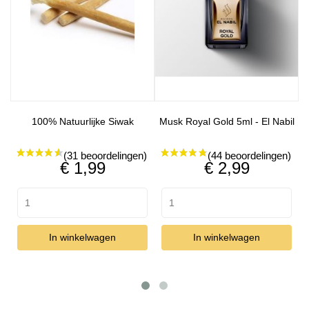
100% Natuurlijke Siwak
Musk Royal Gold 5ml - El Nabil
Prijs
Prijs
€ 1,99
€ 2,99
In winkelwagen
In winkelwagen