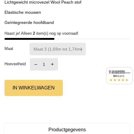
Lichtgewicht microvezel Wool Peach stof
Elastische mouwen
Geïntegreerde hoofdband
Haast je! Alleen
2
item(s) nog op voorraad!
Maat
–
+
Hoeveelheid
9.4
/10 (2717)
★★★★★
IN WINKELWAGEN
Productgegevens